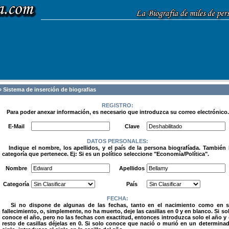
 Sistema de inserción de biografias
REGISTRO:
Para poder anexar información, es necesario que introduzca su correo electrónico.
.
E-Mail
Clave
DATOS PERSONALES:
Indique el nombre, los apellidos, y el país de la persona biografíada. También 
categoría que pertenece. Ej: Si es un político seleccione "Economía/Política".
.
Nombre
Apellidos
Categoría
País
FECHA:
Si no dispone de algunas de las fechas, tanto en el nacimiento como en 
fallecimiento, o, simplemente, no ha muerto, deje las casillas en 0 y en blanco. Si so
conoce el año, pero no las fechas con exactitud, entonces introduzca solo el año y 
resto de casillas déjelas en 0. Si solo conoce que nació o murió en un determina