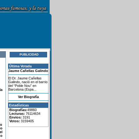
PUBLICIDAD
Última Votada
Jaume Cañellas Galindo
El Dr. Jaume Cañellas
Galindo, nació en el barrio
del “Poble Nou” en
Barcelona (Espa...
la
Ver Biografía
Estadísticas
Biografías:
49860
Lecturas:
76114634
Envios:
3191
Votos:
3159405
su
lo
el
do