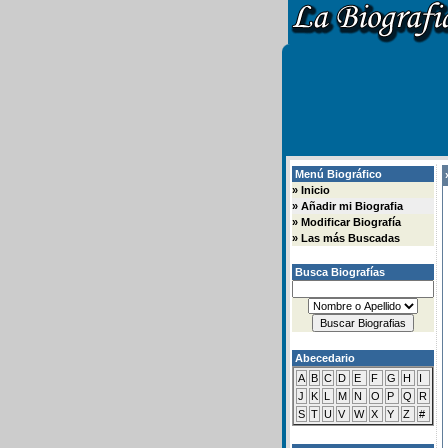
Menú Biográfico
»
»
Inicio
»
Añadir mi Biografia
»
Modificar Biografía
»
Las más Buscadas
Busca Biografías
Abecedario
A
B
C
D
E
F
G
H
I
J
K
L
M
N
O
P
Q
R
S
T
U
V
W
X
Y
Z
#