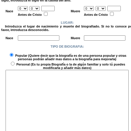
siglo, introduzca el siglo en la casilla del año.
.
Nace
Muere
Antes de Cristo
Antes de Cristo
LUGAR:
Introduzca el lugar de nacimiento y muerte del biografiado. Si no lo conoce p
favor, introduzca desconocido.
.
Nace
Muere
TIPO DE BIOGRAFIA:
.
Popular
(Quiere decir que la biografía es de una persona popular y otras
personas podrán añadir mas datos a la biografía para mejorarla)
Personal
(Es tu propia Biografía o la de algún familiar y solo tú puedes
modificarla y añadir más datos)