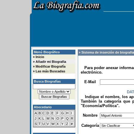
Menú Biográfico
» Sistema de inserción de biografi
»
Inicio
»
Añadir mi Biografia
»
Modificar Biografía
Para poder anexar informac
»
Las más Buscadas
electrónico.
.
Busca Biografías
E-Mail
DA
Indique el nombre, los apel
También la categoría que p
"Economía/Política".
Abecedario
.
A
B
C
D
E
F
G
H
I
Nombre
J
K
L
M
N
O
P
Q
R
S
T
U
V
W
X
Y
Z
#
Categoría