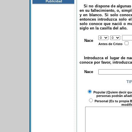
Publicidad
Si no dispone de algunas d
en su fallecimiento, o, simp
y en blanco. Si solo conoce
entonces introduzca solo el 
solo conoce que nació o mu
siglo en la casilla del año.
.
Nace
Antes de Cristo
Introduzca el lugar de nac
conoce por favor, introduzc
.
Nace
TI
Popular
(Quiere decir qu
personas podrán añadir
Personal
(Es tu propia B
modifi