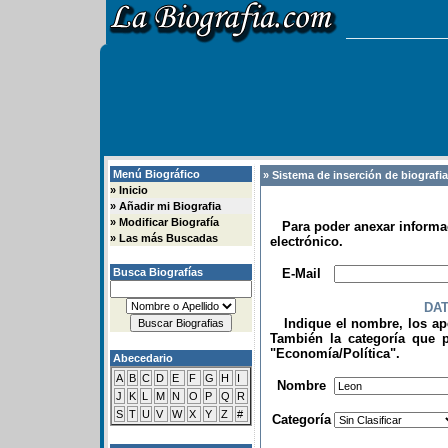
Menú Biográfico
» Sistema de inserción de biografi
»
Inicio
»
Añadir mi Biografia
»
Modificar Biografía
Para poder anexar informac
»
Las más Buscadas
electrónico.
.
Busca Biografías
E-Mail
DA
Indique el nombre, los apel
También la categoría que p
"Economía/Política".
Abecedario
.
A
B
C
D
E
F
G
H
I
Nombre
J
K
L
M
N
O
P
Q
R
S
T
U
V
W
X
Y
Z
#
Categoría