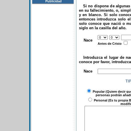
Publicidad
Si no dispone de algunas d
en su fallecimiento, o, simp
y en blanco. Si solo conoce
entonces introduzca solo el 
solo conoce que nació o mu
siglo en la casilla del año.
.
Nace
Antes de Cristo
Introduzca el lugar de nac
conoce por favor, introduzc
.
Nace
TI
Popular
(Quiere decir qu
personas podrán añadir
Personal
(Es tu propia B
modifi