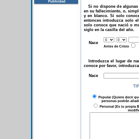
Publicidad
Si no dispone de algunas d
en su fallecimiento, o, simp
y en blanco. Si solo conoce
entonces introduzca solo el 
solo conoce que nació o mu
siglo en la casilla del año.
.
Nace
Antes de Cristo
Introduzca el lugar de nac
conoce por favor, introduzc
.
Nace
TI
Popular
(Quiere decir qu
personas podrán añadir
Personal
(Es tu propia B
modifi