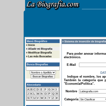
Menú Biográfico
» Sistema de inserción de biografi
»
Inicio
»
Añadir mi Biografia
»
Modificar Biografía
Para poder anexar informac
»
Las más Buscadas
electrónico.
.
Busca Biografías
E-Mail
DA
Indique el nombre, los apel
También la categoría que p
"Economía/Política".
Abecedario
.
A
B
C
D
E
F
G
H
I
Nombre
J
K
L
M
N
O
P
Q
R
S
T
U
V
W
X
Y
Z
#
Categoría