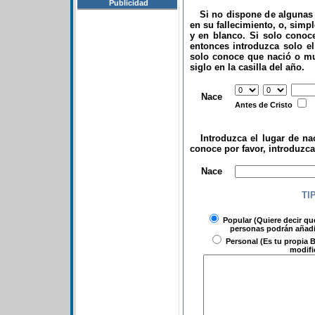
Publicidad
Si no dispone de algunas d
en su fallecimiento, o, simp
y en blanco. Si solo conoce
entonces introduzca solo el 
solo conoce que nació o mu
siglo en la casilla del año.
.
Nace
Antes de Cristo
Introduzca el lugar de nac
conoce por favor, introduzc
.
Nace
TI
Popular
(Quiere decir qu
personas podrán añadir
Personal
(Es tu propia B
modifi