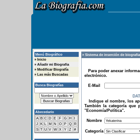
Menú Biográfico
» Sistema de inserción de biografi
»
Inicio
»
Añadir mi Biografia
»
Modificar Biografía
Para poder anexar informac
»
Las más Buscadas
electrónico.
.
Busca Biografías
E-Mail
DA
Indique el nombre, los apel
También la categoría que p
"Economía/Política".
Abecedario
.
A
B
C
D
E
F
G
H
I
Nombre
J
K
L
M
N
O
P
Q
R
S
T
U
V
W
X
Y
Z
#
Categoría