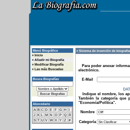
Menú Biográfico
» Sistema de inserción de biografi
»
Inicio
»
Añadir mi Biografia
»
Modificar Biografía
Para poder anexar informac
»
Las más Buscadas
electrónico.
.
Busca Biografías
E-Mail
DA
Indique el nombre, los apel
También la categoría que p
"Economía/Política".
Abecedario
.
A
B
C
D
E
F
G
H
I
Nombre
J
K
L
M
N
O
P
Q
R
S
T
U
V
W
X
Y
Z
#
Categoría