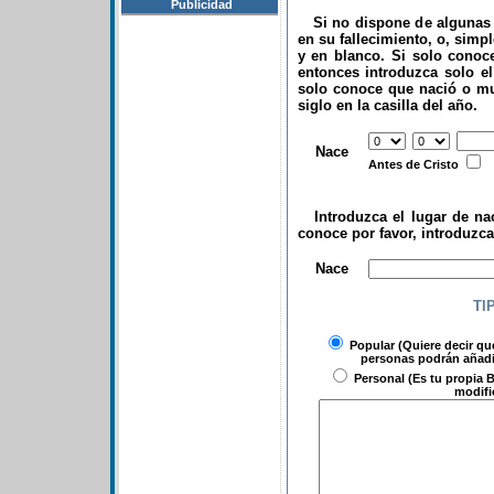
Publicidad
Si no dispone de algunas d
en su fallecimiento, o, simp
y en blanco. Si solo conoce
entonces introduzca solo el 
solo conoce que nació o mu
siglo en la casilla del año.
.
Nace
Antes de Cristo
Introduzca el lugar de nac
conoce por favor, introduzc
.
Nace
TI
Popular
(Quiere decir qu
personas podrán añadir
Personal
(Es tu propia B
modifi