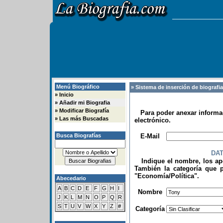
Menú Biográfico
» Sistema de inserción de biografi
»
Inicio
»
Añadir mi Biografia
»
Modificar Biografía
Para poder anexar informac
»
Las más Buscadas
electrónico.
.
Busca Biografías
E-Mail
DA
Indique el nombre, los apel
También la categoría que p
"Economía/Política".
Abecedario
.
A
B
C
D
E
F
G
H
I
Nombre
J
K
L
M
N
O
P
Q
R
S
T
U
V
W
X
Y
Z
#
Categoría