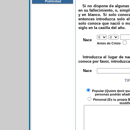
Publicidad
Si no dispone de algunas d
en su fallecimiento, o, simp
y en blanco. Si solo conoce
entonces introduzca solo el 
solo conoce que nació o mu
siglo en la casilla del año.
.
Nace
Antes de Cristo
Introduzca el lugar de nac
conoce por favor, introduzc
.
Nace
TI
Popular
(Quiere decir qu
personas podrán añadir
Personal
(Es tu propia B
modifi