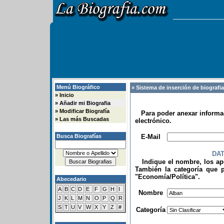
Menú Biográfico
» Sistema de inserción de biografi
»
Inicio
»
Añadir mi Biografia
»
Modificar Biografía
Para poder anexar informac
»
Las más Buscadas
electrónico.
.
Busca Biografías
E-Mail
DA
Indique el nombre, los apel
También la categoría que p
"Economía/Política".
Abecedario
.
A
B
C
D
E
F
G
H
I
Nombre
J
K
L
M
N
O
P
Q
R
S
T
U
V
W
X
Y
Z
#
Categoría