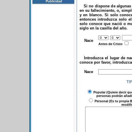
Publicidad
Si no dispone de algunas d
en su fallecimiento, o, simp
y en blanco. Si solo conoce
entonces introduzca solo el 
solo conoce que nació o mu
siglo en la casilla del año.
.
Nace
Antes de Cristo
Introduzca el lugar de nac
conoce por favor, introduzc
.
Nace
TI
Popular
(Quiere decir qu
personas podrán añadir
Personal
(Es tu propia B
modifi