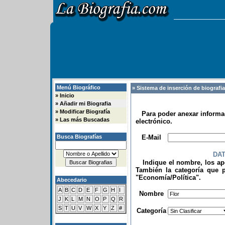
Menú Biográfico
» Sistema de inserción de biografi
»
Inicio
»
Añadir mi Biografia
»
Modificar Biografía
Para poder anexar informac
»
Las más Buscadas
electrónico.
.
Busca Biografías
E-Mail
DA
Indique el nombre, los apel
También la categoría que p
"Economía/Política".
Abecedario
.
A
B
C
D
E
F
G
H
I
Nombre
J
K
L
M
N
O
P
Q
R
S
T
U
V
W
X
Y
Z
#
Categoría