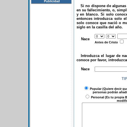
Publicidad
Si no dispone de algunas d
en su fallecimiento, o, simp
y en blanco. Si solo conoce
entonces introduzca solo el 
solo conoce que nació o mu
siglo en la casilla del año.
.
Nace
Antes de Cristo
Introduzca el lugar de nac
conoce por favor, introduzc
.
Nace
TI
Popular
(Quiere decir qu
personas podrán añadir
Personal
(Es tu propia B
modifi