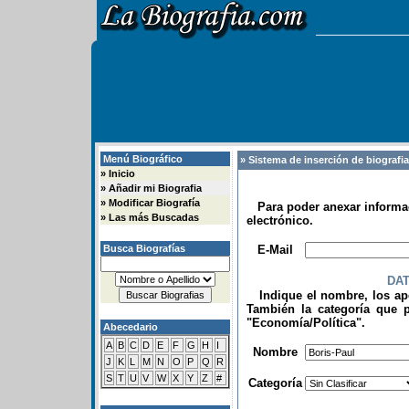
Menú Biográfico
» Sistema de inserción de biografi
»
Inicio
»
Añadir mi Biografia
»
Modificar Biografía
Para poder anexar informac
»
Las más Buscadas
electrónico.
.
Busca Biografías
E-Mail
DA
Indique el nombre, los apel
También la categoría que p
"Economía/Política".
Abecedario
.
A
B
C
D
E
F
G
H
I
Nombre
J
K
L
M
N
O
P
Q
R
S
T
U
V
W
X
Y
Z
#
Categoría