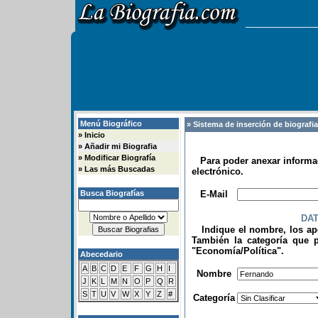
Menú Biográfico
» Sistema de inserción de biografi
»
Inicio
»
Añadir mi Biografia
»
Modificar Biografía
Para poder anexar informac
»
Las más Buscadas
electrónico.
.
Busca Biografías
E-Mail
DA
Indique el nombre, los apel
También la categoría que p
"Economía/Política".
Abecedario
.
A
B
C
D
E
F
G
H
I
Nombre
J
K
L
M
N
O
P
Q
R
S
T
U
V
W
X
Y
Z
#
Categoría