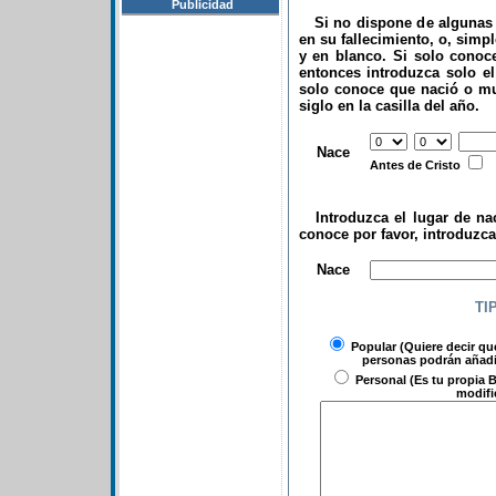
Publicidad
Si no dispone de algunas d
en su fallecimiento, o, simp
y en blanco. Si solo conoce
entonces introduzca solo el 
solo conoce que nació o mu
siglo en la casilla del año.
.
Nace
Antes de Cristo
Introduzca el lugar de nac
conoce por favor, introduzc
.
Nace
TI
Popular
(Quiere decir qu
personas podrán añadir
Personal
(Es tu propia B
modifi