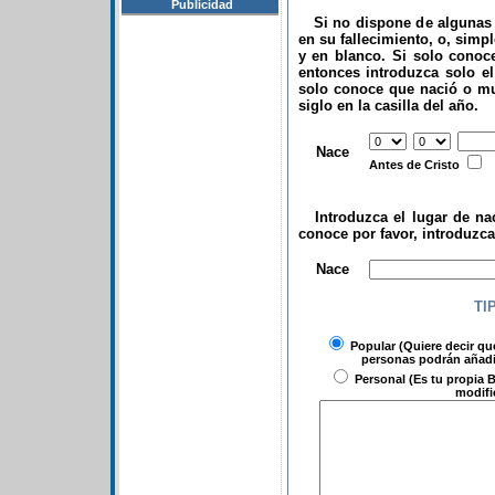
Publicidad
Si no dispone de algunas d
en su fallecimiento, o, simp
y en blanco. Si solo conoce
entonces introduzca solo el 
solo conoce que nació o mu
siglo en la casilla del año.
.
Nace
Antes de Cristo
Introduzca el lugar de nac
conoce por favor, introduzc
.
Nace
TI
Popular
(Quiere decir qu
personas podrán añadir
Personal
(Es tu propia B
modifi