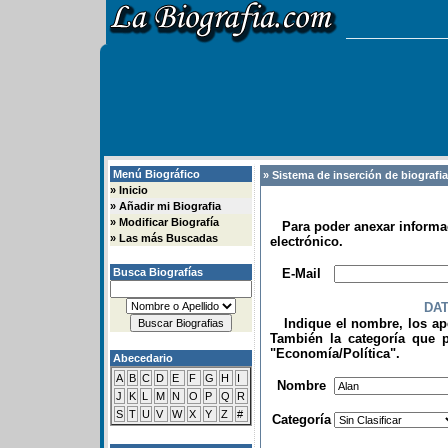
Menú Biográfico
» Sistema de inserción de biografi
»
Inicio
»
Añadir mi Biografia
»
Modificar Biografía
Para poder anexar informac
»
Las más Buscadas
electrónico.
.
Busca Biografías
E-Mail
DA
Indique el nombre, los apel
También la categoría que p
"Economía/Política".
Abecedario
.
A
B
C
D
E
F
G
H
I
Nombre
J
K
L
M
N
O
P
Q
R
S
T
U
V
W
X
Y
Z
#
Categoría