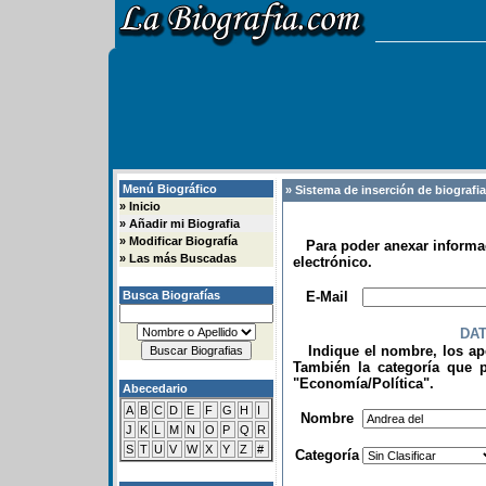
Menú Biográfico
» Sistema de inserción de biografi
»
Inicio
»
Añadir mi Biografia
»
Modificar Biografía
Para poder anexar informac
»
Las más Buscadas
electrónico.
.
Busca Biografías
E-Mail
DA
Indique el nombre, los apel
También la categoría que p
"Economía/Política".
Abecedario
.
A
B
C
D
E
F
G
H
I
Nombre
J
K
L
M
N
O
P
Q
R
S
T
U
V
W
X
Y
Z
#
Categoría