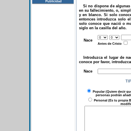
Publicidad
Si no dispone de algunas d
en su fallecimiento, o, simp
y en blanco. Si solo conoce
entonces introduzca solo el 
solo conoce que nació o mu
siglo en la casilla del año.
.
Nace
Antes de Cristo
Introduzca el lugar de nac
conoce por favor, introduzc
.
Nace
TI
Popular
(Quiere decir qu
personas podrán añadir
Personal
(Es tu propia B
modifi