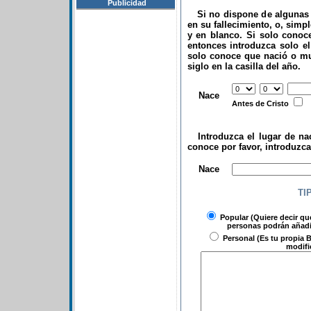
Publicidad
Si no dispone de algunas d
en su fallecimiento, o, simp
y en blanco. Si solo conoce
entonces introduzca solo el 
solo conoce que nació o mu
siglo en la casilla del año.
.
Nace
Antes de Cristo
Introduzca el lugar de nac
conoce por favor, introduzc
.
Nace
TI
Popular
(Quiere decir qu
personas podrán añadir
Personal
(Es tu propia B
modifi