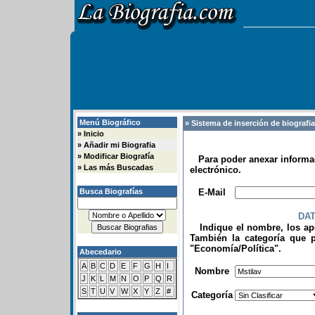
Menú Biográfico
» Sistema de inserción de biografi
»
Inicio
»
Añadir mi Biografia
»
Modificar Biografía
Para poder anexar informac
»
Las más Buscadas
electrónico.
.
Busca Biografías
E-Mail
DA
Indique el nombre, los apel
También la categoría que p
"Economía/Política".
Abecedario
.
A
B
C
D
E
F
G
H
I
Nombre
J
K
L
M
N
O
P
Q
R
S
T
U
V
W
X
Y
Z
#
Categoría