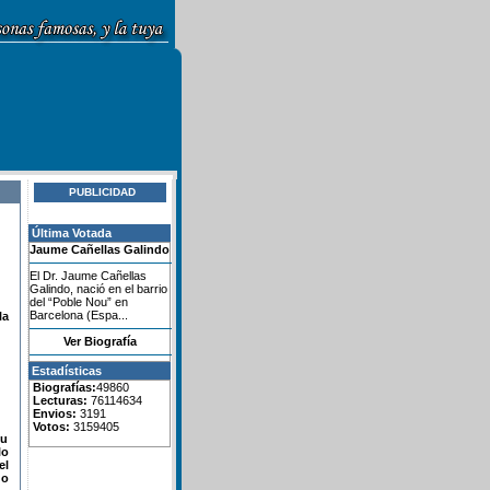
PUBLICIDAD
Última Votada
Jaume Cañellas Galindo
El Dr. Jaume Cañellas
Galindo, nació en el barrio
del “Poble Nou” en
Barcelona (Espa...
la
Ver Biografía
Estadísticas
Biografías:
49860
Lecturas:
76114634
Envios:
3191
Votos:
3159405
su
lo
el
do