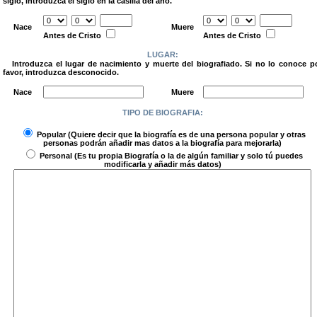
siglo, introduzca el siglo en la casilla del año.
.
Nace
Muere
Antes de Cristo
Antes de Cristo
LUGAR:
Introduzca el lugar de nacimiento y muerte del biografiado. Si no lo conoce p
favor, introduzca desconocido.
.
Nace
Muere
TIPO DE BIOGRAFIA:
.
Popular
(Quiere decir que la biografía es de una persona popular y otras
personas podrán añadir mas datos a la biografía para mejorarla)
Personal
(Es tu propia Biografía o la de algún familiar y solo tú puedes
modificarla y añadir más datos)