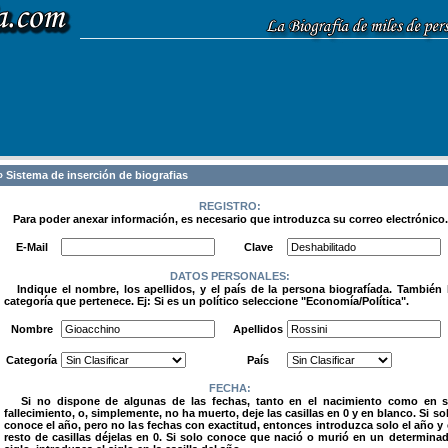
 Sistema de inserción de biografias
REGISTRO:
Para poder anexar información, es necesario que introduzca su correo electrónico.
.
E-Mail
Clave
DATOS PERSONALES:
Indique el nombre, los apellidos, y el país de la persona biografíada. También 
categoría que pertenece. Ej: Si es un político seleccione "Economía/Política".
.
Nombre
Apellidos
Categoría
País
FECHA:
Si no dispone de algunas de las fechas, tanto en el nacimiento como en 
fallecimiento, o, simplemente, no ha muerto, deje las casillas en 0 y en blanco. Si so
conoce el año, pero no las fechas con exactitud, entonces introduzca solo el año y 
resto de casillas déjelas en 0. Si solo conoce que nació o murió en un determina