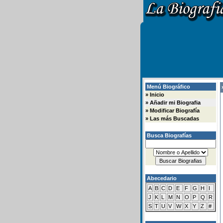
Menú Biográfico
»
»
Inicio
»
Añadir mi Biografia
»
Modificar Biografía
»
Las más Buscadas
Busca Biografías
Abecedario
A
B
C
D
E
F
G
H
I
J
K
L
M
N
O
P
Q
R
S
T
U
V
W
X
Y
Z
#