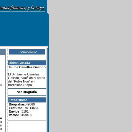
PUBLICIDAD
Última Votada
Jaume Cañellas Galindo
El Dr. Jaume Cañellas
Galindo, nació en el barrio
del “Poble Nou” en
Barcelona (Espa...
la
Ver Biografía
Estadísticas
Biografías:
49860
Lecturas:
76114634
Envios:
3191
Votos:
3159405
su
lo
el
do