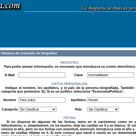
 Sistema de inserción de biografias
REGISTRO:
Para poder anexar información, es necesario que introduzca su correo electrónico.
.
E-Mail
Clave
DATOS PERSONALES:
Indique el nombre, los apellidos, y el país de la persona biografíada. También 
categoría que pertenece. Ej: Si es un político seleccione "Economía/Política".
.
Nombre
Apellidos
Categoría
País
FECHA:
Si no dispone de algunas de las fechas, tanto en el nacimiento como en 
fallecimiento, o, simplemente, no ha muerto, deje las casillas en 0 y en blanco. Si so
conoce el año, pero no las fechas con exactitud, entonces introduzca solo el año y 
resto de casillas déjelas en 0. Si solo conoce que nació o murió en un determina