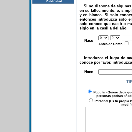
Publicidad
Si no dispone de algunas d
en su fallecimiento, o, simp
y en blanco. Si solo conoce
entonces introduzca solo el 
solo conoce que nació o mu
siglo en la casilla del año.
.
Nace
Antes de Cristo
Introduzca el lugar de nac
conoce por favor, introduzc
.
Nace
TI
Popular
(Quiere decir qu
personas podrán añadir
Personal
(Es tu propia B
modifi