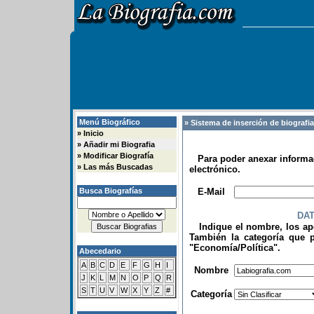
Menú Biográfico
» Sistema de inserción de biografi
»
Inicio
»
Añadir mi Biografia
»
Modificar Biografía
Para poder anexar informac
»
Las más Buscadas
electrónico.
.
Busca Biografías
E-Mail
DA
Indique el nombre, los apel
También la categoría que p
"Economía/Política".
Abecedario
.
A
B
C
D
E
F
G
H
I
Nombre
J
K
L
M
N
O
P
Q
R
S
T
U
V
W
X
Y
Z
#
Categoría