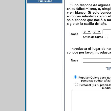
Publicidad
Si no dispone de algunas d
en su fallecimiento, o, simp
y en blanco. Si solo conoce
entonces introduzca solo el 
solo conoce que nació o mu
siglo en la casilla del año.
.
Nace
Antes de Cristo
Introduzca el lugar de nac
conoce por favor, introduzc
.
Nace
TI
Popular
(Quiere decir qu
personas podrán añadir
Personal
(Es tu propia B
modifi