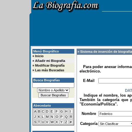
Menú Biográfico
» Sistema de inserción de biografi
»
Inicio
»
Añadir mi Biografia
»
Modificar Biografía
Para poder anexar informac
»
Las más Buscadas
electrónico.
.
Busca Biografías
E-Mail
DA
Indique el nombre, los apel
También la categoría que p
"Economía/Política".
Abecedario
.
A
B
C
D
E
F
G
H
I
Nombre
J
K
L
M
N
O
P
Q
R
S
T
U
V
W
X
Y
Z
#
Categoría