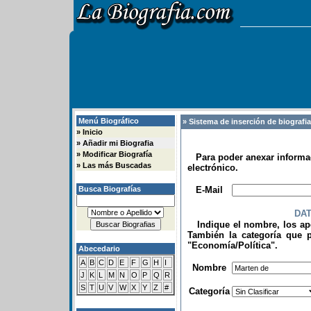
Menú Biográfico
» Sistema de inserción de biografi
»
Inicio
»
Añadir mi Biografia
»
Modificar Biografía
Para poder anexar informac
»
Las más Buscadas
electrónico.
.
Busca Biografías
E-Mail
DA
Indique el nombre, los apel
También la categoría que p
"Economía/Política".
Abecedario
.
A
B
C
D
E
F
G
H
I
Nombre
J
K
L
M
N
O
P
Q
R
S
T
U
V
W
X
Y
Z
#
Categoría