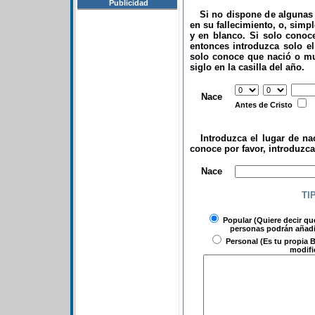
Publicidad
Si no dispone de algunas d
en su fallecimiento, o, simp
y en blanco. Si solo conoce
entonces introduzca solo el 
solo conoce que nació o mu
siglo en la casilla del año.
.
Nace
Antes de Cristo
Introduzca el lugar de nac
conoce por favor, introduzc
.
Nace
TI
Popular
(Quiere decir qu
personas podrán añadir
Personal
(Es tu propia B
modifi