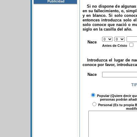
Publicidad
Si no dispone de algunas d
en su fallecimiento, o, simp
y en blanco. Si solo conoce
entonces introduzca solo el 
solo conoce que nació o mu
siglo en la casilla del año.
.
Nace
Antes de Cristo
Introduzca el lugar de nac
conoce por favor, introduzc
.
Nace
TI
Popular
(Quiere decir qu
personas podrán añadir
Personal
(Es tu propia B
modifi