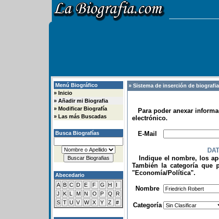
Menú Biográfico
» Sistema de inserción de biografi
»
Inicio
»
Añadir mi Biografia
»
Modificar Biografía
Para poder anexar informac
»
Las más Buscadas
electrónico.
.
Busca Biografías
E-Mail
DA
Indique el nombre, los apel
También la categoría que p
"Economía/Política".
Abecedario
.
A
B
C
D
E
F
G
H
I
Nombre
J
K
L
M
N
O
P
Q
R
S
T
U
V
W
X
Y
Z
#
Categoría