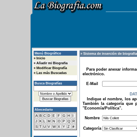
Menú Biográfico
» Sistema de inserción de biografi
»
Inicio
»
Añadir mi Biografia
»
Modificar Biografía
Para poder anexar informac
»
Las más Buscadas
electrónico.
.
Busca Biografías
E-Mail
DA
Indique el nombre, los apel
También la categoría que p
"Economía/Política".
Abecedario
.
A
B
C
D
E
F
G
H
I
Nombre
J
K
L
M
N
O
P
Q
R
S
T
U
V
W
X
Y
Z
#
Categoría