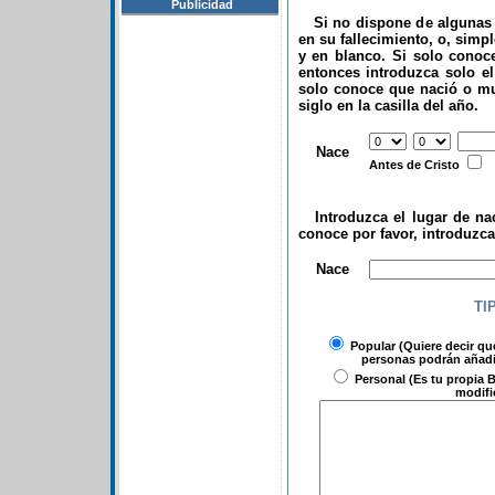
Publicidad
Si no dispone de algunas d
en su fallecimiento, o, simp
y en blanco. Si solo conoce
entonces introduzca solo el 
solo conoce que nació o mu
siglo en la casilla del año.
.
Nace
Antes de Cristo
Introduzca el lugar de nac
conoce por favor, introduzc
.
Nace
TI
Popular
(Quiere decir qu
personas podrán añadir
Personal
(Es tu propia B
modifi