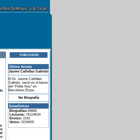
PUBLICIDAD
Última Votada
Jaume Cañellas Galindo
El Dr. Jaume Cañellas
Galindo, nació en el barrio
del “Poble Nou” en
Barcelona (Espa...
la
Ver Biografía
Estadísticas
Biografías:
49860
Lecturas:
76114634
Envios:
3191
Votos:
3159405
su
lo
el
do