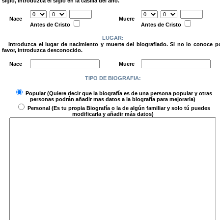
siglo, introduzca el siglo en la casilla del año.
.
Nace
Muere
Antes de Cristo
Antes de Cristo
LUGAR:
Introduzca el lugar de nacimiento y muerte del biografiado. Si no lo conoce p
favor, introduzca desconocido.
.
Nace
Muere
TIPO DE BIOGRAFIA:
.
Popular
(Quiere decir que la biografía es de una persona popular y otras
personas podrán añadir mas datos a la biografía para mejorarla)
Personal
(Es tu propia Biografía o la de algún familiar y solo tú puedes
modificarla y añadir más datos)