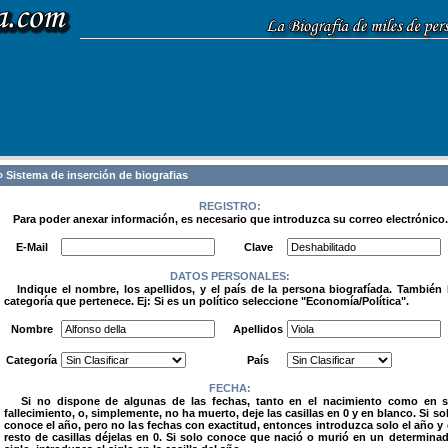
 Sistema de inserción de biografias
REGISTRO:
Para poder anexar información, es necesario que introduzca su correo electrónico.
.
E-Mail
Clave
DATOS PERSONALES:
Indique el nombre, los apellidos, y el país de la persona biografíada. También 
categoría que pertenece. Ej: Si es un político seleccione "Economía/Política".
.
Nombre
Apellidos
Categoría
País
FECHA:
Si no dispone de algunas de las fechas, tanto en el nacimiento como en 
fallecimiento, o, simplemente, no ha muerto, deje las casillas en 0 y en blanco. Si so
conoce el año, pero no las fechas con exactitud, entonces introduzca solo el año y 
resto de casillas déjelas en 0. Si solo conoce que nació o murió en un determina