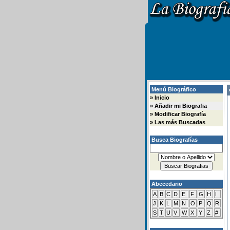
Menú Biográfico
»
»
Inicio
»
Añadir mi Biografia
»
Modificar Biografía
»
Las más Buscadas
Busca Biografías
Abecedario
A
B
C
D
E
F
G
H
I
J
K
L
M
N
O
P
Q
R
S
T
U
V
W
X
Y
Z
#