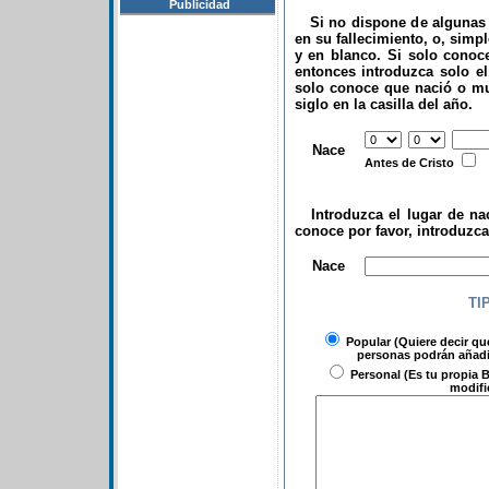
Publicidad
Si no dispone de algunas d
en su fallecimiento, o, simp
y en blanco. Si solo conoce
entonces introduzca solo el 
solo conoce que nació o mu
siglo en la casilla del año.
.
Nace
Antes de Cristo
Introduzca el lugar de nac
conoce por favor, introduzc
.
Nace
TI
Popular
(Quiere decir qu
personas podrán añadir
Personal
(Es tu propia B
modifi