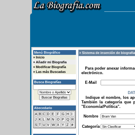
Menú Biográfico
» Sistema de inserción de biografi
»
Inicio
»
Añadir mi Biografia
»
Modificar Biografía
Para poder anexar informac
»
Las más Buscadas
electrónico.
.
Busca Biografías
E-Mail
DA
Indique el nombre, los apel
También la categoría que p
"Economía/Política".
Abecedario
.
A
B
C
D
E
F
G
H
I
Nombre
J
K
L
M
N
O
P
Q
R
S
T
U
V
W
X
Y
Z
#
Categoría