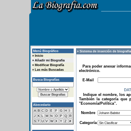
Menú Biográfico
» Sistema de inserción de biografi
»
Inicio
»
Añadir mi Biografia
»
Modificar Biografía
Para poder anexar informac
»
Las más Buscadas
electrónico.
.
Busca Biografías
E-Mail
DA
Indique el nombre, los apel
También la categoría que p
"Economía/Política".
Abecedario
.
A
B
C
D
E
F
G
H
I
Nombre
J
K
L
M
N
O
P
Q
R
S
T
U
V
W
X
Y
Z
#
Categoría