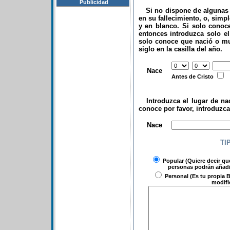
Publicidad
Si no dispone de algunas d
en su fallecimiento, o, simp
y en blanco. Si solo conoce
entonces introduzca solo el 
solo conoce que nació o mu
siglo en la casilla del año.
.
Nace
Antes de Cristo
Introduzca el lugar de nac
conoce por favor, introduzc
.
Nace
TI
Popular
(Quiere decir qu
personas podrán añadir
Personal
(Es tu propia B
modifi