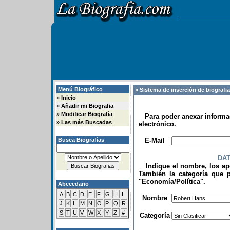
Menú Biográfico
» Sistema de inserción de biografi
»
Inicio
»
Añadir mi Biografia
»
Modificar Biografía
Para poder anexar informac
»
Las más Buscadas
electrónico.
.
Busca Biografías
E-Mail
DA
Indique el nombre, los apel
También la categoría que p
"Economía/Política".
Abecedario
.
A
B
C
D
E
F
G
H
I
Nombre
J
K
L
M
N
O
P
Q
R
S
T
U
V
W
X
Y
Z
#
Categoría