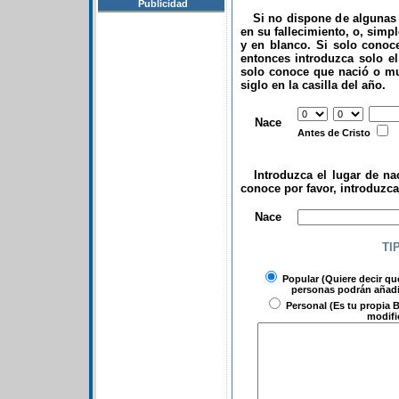
Publicidad
Si no dispone de algunas d
en su fallecimiento, o, simp
y en blanco. Si solo conoce
entonces introduzca solo el 
solo conoce que nació o mu
siglo en la casilla del año.
.
Nace
Antes de Cristo
Introduzca el lugar de nac
conoce por favor, introduzc
.
Nace
TI
Popular
(Quiere decir qu
personas podrán añadir
Personal
(Es tu propia B
modifi