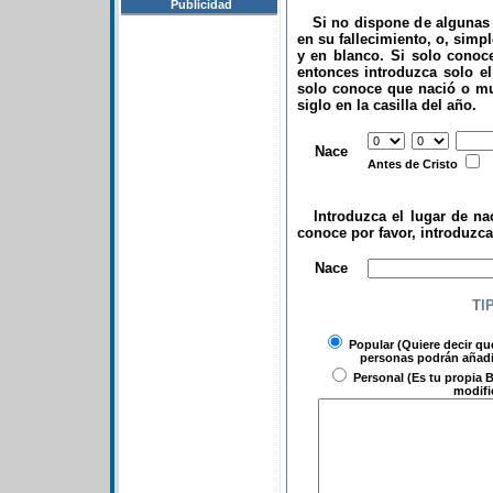
Publicidad
Si no dispone de algunas d
en su fallecimiento, o, simp
y en blanco. Si solo conoce
entonces introduzca solo el 
solo conoce que nació o mu
siglo en la casilla del año.
.
Nace
Antes de Cristo
Introduzca el lugar de nac
conoce por favor, introduzc
.
Nace
TI
Popular
(Quiere decir qu
personas podrán añadir
Personal
(Es tu propia B
modifi