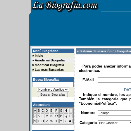
Menú Biográfico
» Sistema de inserción de biografi
»
Inicio
»
Añadir mi Biografia
»
Modificar Biografía
Para poder anexar informac
»
Las más Buscadas
electrónico.
.
Busca Biografías
E-Mail
DA
Indique el nombre, los apel
También la categoría que p
"Economía/Política".
Abecedario
.
A
B
C
D
E
F
G
H
I
Nombre
J
K
L
M
N
O
P
Q
R
S
T
U
V
W
X
Y
Z
#
Categoría