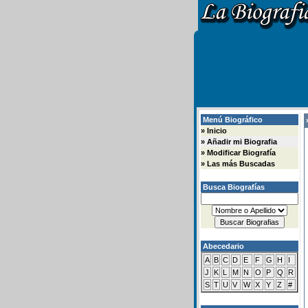
Menú Biográfico
»
»
Inicio
»
Añadir mi Biografia
»
Modificar Biografía
»
Las más Buscadas
Busca Biografías
Abecedario
A
B
C
D
E
F
G
H
I
J
K
L
M
N
O
P
Q
R
S
T
U
V
W
X
Y
Z
#