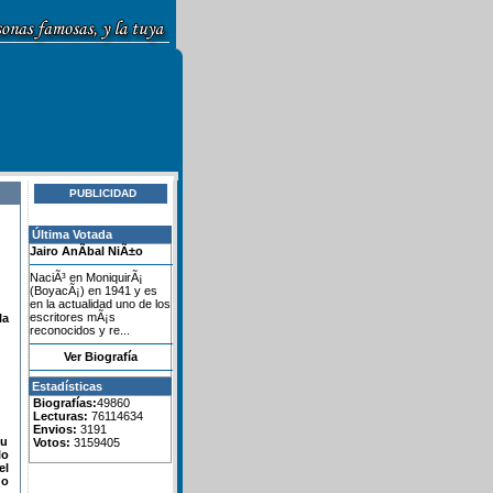
PUBLICIDAD
Última Votada
Jairo AnÃ­bal NiÃ±o
NaciÃ³ en MoniquirÃ¡
(BoyacÃ¡) en 1941 y es
en la actualidad uno de los
escritores mÃ¡s
la
reconocidos y re...
Ver Biografía
Estadísticas
Biografías:
49860
Lecturas:
76114634
Envios:
3191
su
Votos:
3159405
lo
el
do