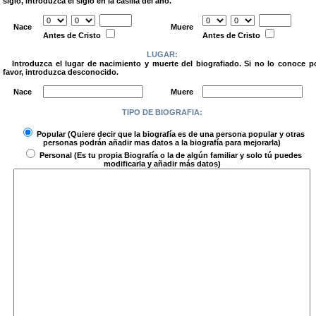
siglo, introduzca el siglo en la casilla del año.
.
Nace
Muere
Antes de Cristo
Antes de Cristo
LUGAR:
Introduzca el lugar de nacimiento y muerte del biografiado. Si no lo conoce p
favor, introduzca desconocido.
.
Nace
Muere
TIPO DE BIOGRAFIA:
.
Popular
(Quiere decir que la biografía es de una persona popular y otras
personas podrán añadir mas datos a la biografía para mejorarla)
Personal
(Es tu propia Biografía o la de algún familiar y solo tú puedes
modificarla y añadir más datos)