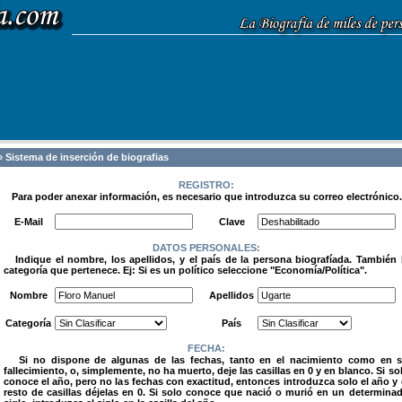
 Sistema de inserción de biografias
REGISTRO:
Para poder anexar información, es necesario que introduzca su correo electrónico.
.
E-Mail
Clave
DATOS PERSONALES:
Indique el nombre, los apellidos, y el país de la persona biografíada. También 
categoría que pertenece. Ej: Si es un político seleccione "Economía/Política".
.
Nombre
Apellidos
Categoría
País
FECHA:
Si no dispone de algunas de las fechas, tanto en el nacimiento como en 
fallecimiento, o, simplemente, no ha muerto, deje las casillas en 0 y en blanco. Si so
conoce el año, pero no las fechas con exactitud, entonces introduzca solo el año y 
resto de casillas déjelas en 0. Si solo conoce que nació o murió en un determina