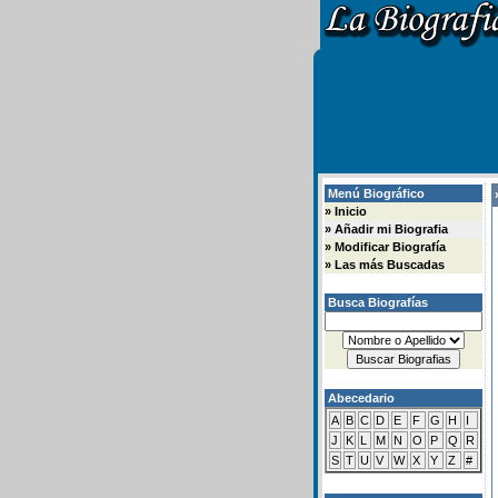
Menú Biográfico
»
»
Inicio
»
Añadir mi Biografia
»
Modificar Biografía
»
Las más Buscadas
Busca Biografías
Abecedario
A
B
C
D
E
F
G
H
I
J
K
L
M
N
O
P
Q
R
S
T
U
V
W
X
Y
Z
#