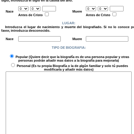
siglo, introduzca el siglo en la casilla del año.
.
Nace
Muere
Antes de Cristo
Antes de Cristo
LUGAR:
Introduzca el lugar de nacimiento y muerte del biografiado. Si no lo conoce p
favor, introduzca desconocido.
.
Nace
Muere
TIPO DE BIOGRAFIA:
.
Popular
(Quiere decir que la biografía es de una persona popular y otras
personas podrán añadir mas datos a la biografía para mejorarla)
Personal
(Es tu propia Biografía o la de algún familiar y solo tú puedes
modificarla y añadir más datos)