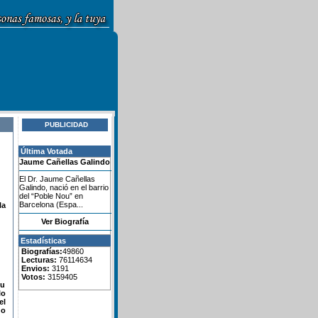
PUBLICIDAD
Última Votada
Jaume Cañellas Galindo
El Dr. Jaume Cañellas
Galindo, nació en el barrio
del “Poble Nou” en
Barcelona (Espa...
la
Ver Biografía
Estadísticas
Biografías:
49860
Lecturas:
76114634
Envios:
3191
Votos:
3159405
su
lo
el
do