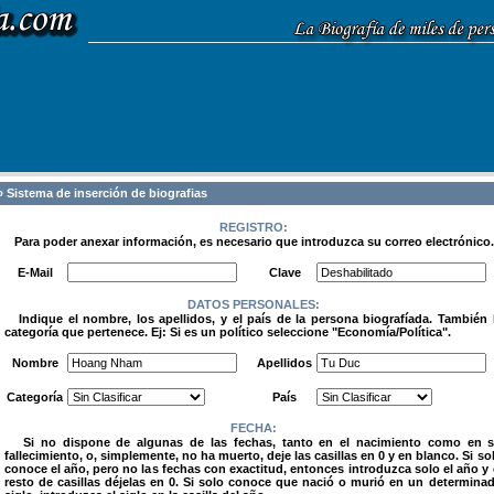
 Sistema de inserción de biografias
REGISTRO:
Para poder anexar información, es necesario que introduzca su correo electrónico.
.
E-Mail
Clave
DATOS PERSONALES:
Indique el nombre, los apellidos, y el país de la persona biografíada. También 
categoría que pertenece. Ej: Si es un político seleccione "Economía/Política".
.
Nombre
Apellidos
Categoría
País
FECHA:
Si no dispone de algunas de las fechas, tanto en el nacimiento como en 
fallecimiento, o, simplemente, no ha muerto, deje las casillas en 0 y en blanco. Si so
conoce el año, pero no las fechas con exactitud, entonces introduzca solo el año y 
resto de casillas déjelas en 0. Si solo conoce que nació o murió en un determina