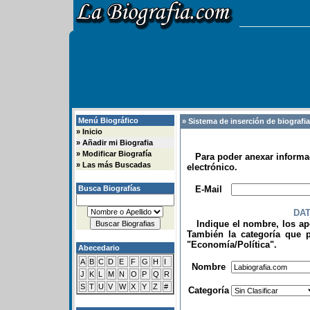
Menú Biográfico
» Sistema de inserción de biografi
»
Inicio
»
Añadir mi Biografia
»
Modificar Biografía
Para poder anexar informac
»
Las más Buscadas
electrónico.
.
Busca Biografías
E-Mail
DA
Indique el nombre, los apel
También la categoría que p
"Economía/Política".
Abecedario
.
A
B
C
D
E
F
G
H
I
Nombre
J
K
L
M
N
O
P
Q
R
S
T
U
V
W
X
Y
Z
#
Categoría