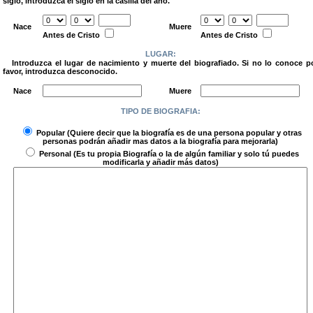
siglo, introduzca el siglo en la casilla del año.
.
Nace
Muere
Antes de Cristo
Antes de Cristo
LUGAR:
Introduzca el lugar de nacimiento y muerte del biografiado. Si no lo conoce p
favor, introduzca desconocido.
.
Nace
Muere
TIPO DE BIOGRAFIA:
.
Popular
(Quiere decir que la biografía es de una persona popular y otras
personas podrán añadir mas datos a la biografía para mejorarla)
Personal
(Es tu propia Biografía o la de algún familiar y solo tú puedes
modificarla y añadir más datos)