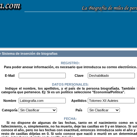
 Sistema de inserción de biografias
REGISTRO:
Para poder anexar información, es necesario que introduzca su correo electrónico.
.
E-Mail
Clave
DATOS PERSONALES:
Indique el nombre, los apellidos, y el país de la persona biografíada. También 
categoría que pertenece. Ej: Si es un político seleccione "Economía/Política".
.
Nombre
Apellidos
Categoría
País
FECHA:
Si no dispone de algunas de las fechas, tanto en el nacimiento como en 
fallecimiento, o, simplemente, no ha muerto, deje las casillas en 0 y en blanco. Si so
conoce el año, pero no las fechas con exactitud, entonces introduzca solo el año y 
resto de casillas déjelas en 0. Si solo conoce que nació o murió en un determina