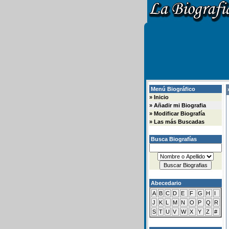
Menú Biográfico
»
»
Inicio
»
Añadir mi Biografia
»
Modificar Biografía
»
Las más Buscadas
Busca Biografías
Abecedario
A
B
C
D
E
F
G
H
I
J
K
L
M
N
O
P
Q
R
S
T
U
V
W
X
Y
Z
#