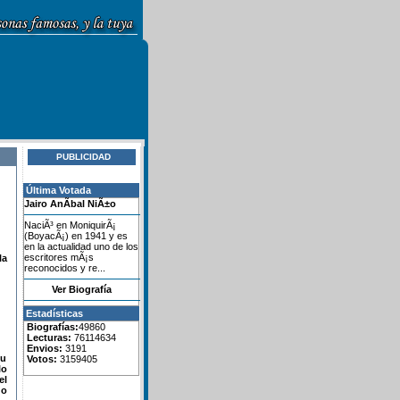
PUBLICIDAD
Última Votada
Jairo AnÃ­bal NiÃ±o
NaciÃ³ en MoniquirÃ¡
(BoyacÃ¡) en 1941 y es
en la actualidad uno de los
escritores mÃ¡s
la
reconocidos y re...
Ver Biografía
Estadísticas
Biografías:
49860
Lecturas:
76114634
Envios:
3191
su
Votos:
3159405
lo
el
do