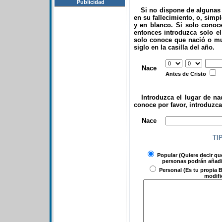
Publicidad
Si no dispone de algunas d
en su fallecimiento, o, simp
y en blanco. Si solo conoce
entonces introduzca solo el 
solo conoce que nació o mu
siglo en la casilla del año.
.
Nace
Antes de Cristo
Introduzca el lugar de nac
conoce por favor, introduzc
.
Nace
TI
Popular
(Quiere decir qu
personas podrán añadir
Personal
(Es tu propia B
modifi