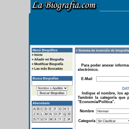
Menú Biográfico
» Sistema de inserción de biografi
»
Inicio
»
Añadir mi Biografia
»
Modificar Biografía
Para poder anexar informac
»
Las más Buscadas
electrónico.
.
Busca Biografías
E-Mail
DA
Indique el nombre, los apel
También la categoría que p
"Economía/Política".
Abecedario
.
A
B
C
D
E
F
G
H
I
Nombre
J
K
L
M
N
O
P
Q
R
S
T
U
V
W
X
Y
Z
#
Categoría