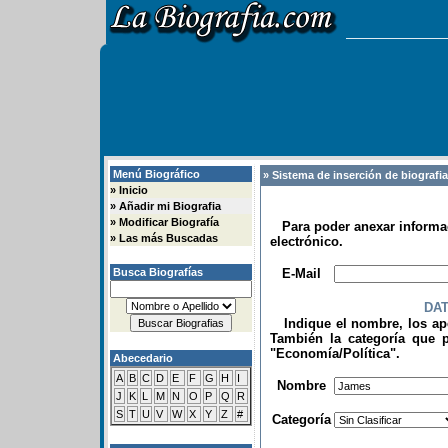
Menú Biográfico
» Sistema de inserción de biografi
»
Inicio
»
Añadir mi Biografia
»
Modificar Biografía
Para poder anexar informac
»
Las más Buscadas
electrónico.
.
Busca Biografías
E-Mail
DA
Indique el nombre, los apel
También la categoría que p
"Economía/Política".
Abecedario
.
A
B
C
D
E
F
G
H
I
Nombre
J
K
L
M
N
O
P
Q
R
S
T
U
V
W
X
Y
Z
#
Categoría