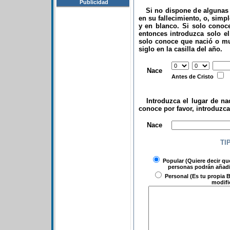
Publicidad
Si no dispone de algunas d
en su fallecimiento, o, simp
y en blanco. Si solo conoce
entonces introduzca solo el 
solo conoce que nació o mu
siglo en la casilla del año.
.
Nace
Antes de Cristo
Introduzca el lugar de nac
conoce por favor, introduzc
.
Nace
TI
Popular
(Quiere decir qu
personas podrán añadir
Personal
(Es tu propia B
modifi