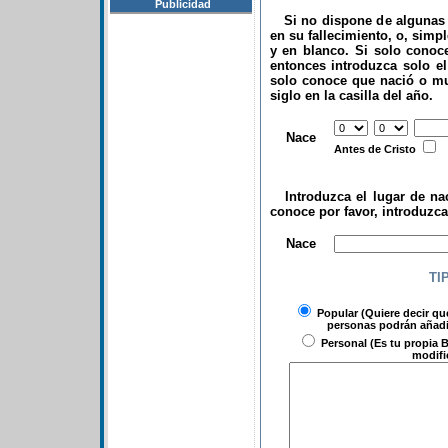
Publicidad
Si no dispone de algunas d
en su fallecimiento, o, simp
y en blanco. Si solo conoce
entonces introduzca solo el 
solo conoce que nació o mu
siglo en la casilla del año.
.
Nace
Antes de Cristo
Introduzca el lugar de nac
conoce por favor, introduzc
.
Nace
TI
Popular
(Quiere decir qu
personas podrán añadir
Personal
(Es tu propia B
modifi