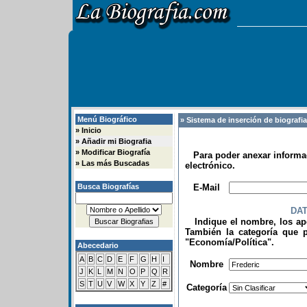
Menú Biográfico
» Sistema de inserción de biografi
»
Inicio
»
Añadir mi Biografia
»
Modificar Biografía
Para poder anexar informac
»
Las más Buscadas
electrónico.
.
Busca Biografías
E-Mail
DA
Indique el nombre, los apel
También la categoría que p
"Economía/Política".
Abecedario
.
A
B
C
D
E
F
G
H
I
Nombre
J
K
L
M
N
O
P
Q
R
S
T
U
V
W
X
Y
Z
#
Categoría