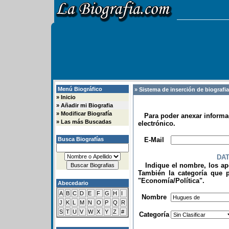
Menú Biográfico
» Sistema de inserción de biografi
»
Inicio
»
Añadir mi Biografia
»
Modificar Biografía
Para poder anexar informac
»
Las más Buscadas
electrónico.
.
Busca Biografías
E-Mail
DA
Indique el nombre, los apel
También la categoría que p
"Economía/Política".
Abecedario
.
A
B
C
D
E
F
G
H
I
Nombre
J
K
L
M
N
O
P
Q
R
S
T
U
V
W
X
Y
Z
#
Categoría