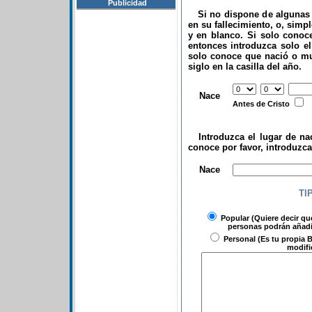
Publicidad
Si no dispone de algunas d
en su fallecimiento, o, simp
y en blanco. Si solo conoce
entonces introduzca solo el 
solo conoce que nació o mu
siglo en la casilla del año.
.
Nace
Antes de Cristo
Introduzca el lugar de nac
conoce por favor, introduzc
.
Nace
TI
Popular
(Quiere decir qu
personas podrán añadir
Personal
(Es tu propia B
modifi