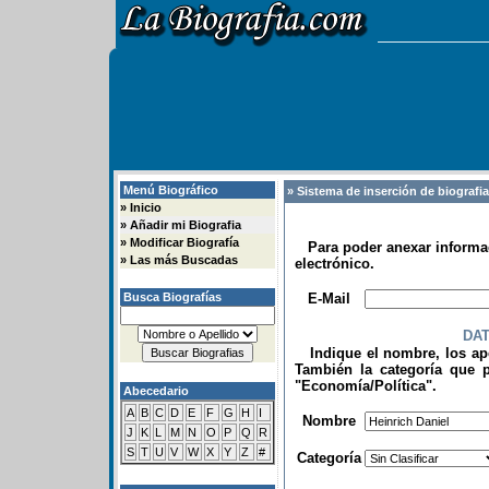
Menú Biográfico
» Sistema de inserción de biografi
»
Inicio
»
Añadir mi Biografia
»
Modificar Biografía
Para poder anexar informac
»
Las más Buscadas
electrónico.
.
Busca Biografías
E-Mail
DA
Indique el nombre, los apel
También la categoría que p
"Economía/Política".
Abecedario
.
A
B
C
D
E
F
G
H
I
Nombre
J
K
L
M
N
O
P
Q
R
S
T
U
V
W
X
Y
Z
#
Categoría