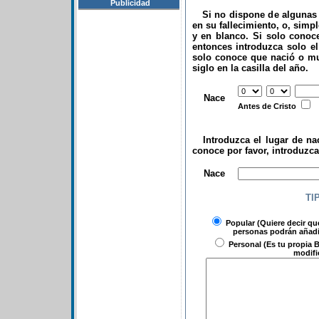
Publicidad
Si no dispone de algunas d
en su fallecimiento, o, simp
y en blanco. Si solo conoce
entonces introduzca solo el 
solo conoce que nació o mu
siglo en la casilla del año.
.
Nace
Antes de Cristo
Introduzca el lugar de nac
conoce por favor, introduzc
.
Nace
TI
Popular
(Quiere decir qu
personas podrán añadir
Personal
(Es tu propia B
modifi