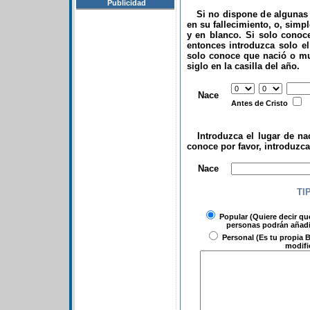
Publicidad
Si no dispone de algunas d
en su fallecimiento, o, simp
y en blanco. Si solo conoce
entonces introduzca solo el 
solo conoce que nació o mu
siglo en la casilla del año.
.
Nace
Antes de Cristo
Introduzca el lugar de nac
conoce por favor, introduzc
.
Nace
TI
Popular
(Quiere decir qu
personas podrán añadir
Personal
(Es tu propia B
modifi