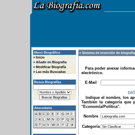
Menú Biográfico
» Sistema de inserción de biografi
»
Inicio
»
Añadir mi Biografia
»
Modificar Biografía
Para poder anexar informac
»
Las más Buscadas
electrónico.
.
Busca Biografías
E-Mail
DA
Indique el nombre, los apel
También la categoría que p
"Economía/Política".
Abecedario
.
A
B
C
D
E
F
G
H
I
Nombre
J
K
L
M
N
O
P
Q
R
S
T
U
V
W
X
Y
Z
#
Categoría