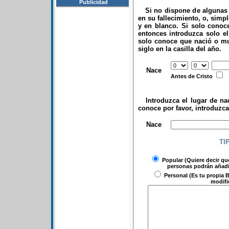
Publicidad
Si no dispone de algunas d
en su fallecimiento, o, simp
y en blanco. Si solo conoce
entonces introduzca solo el 
solo conoce que nació o mu
siglo en la casilla del año.
.
Nace
Antes de Cristo
Introduzca el lugar de nac
conoce por favor, introduzc
.
Nace
TI
Popular
(Quiere decir qu
personas podrán añadir
Personal
(Es tu propia B
modifi