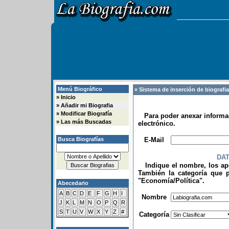
Menú Biográfico
» Sistema de inserción de biografi
»
Inicio
»
Añadir mi Biografia
»
Modificar Biografía
Para poder anexar informac
»
Las más Buscadas
electrónico.
.
Busca Biografías
E-Mail
DA
Indique el nombre, los apel
También la categoría que p
"Economía/Política".
Abecedario
.
A
B
C
D
E
F
G
H
I
Nombre
J
K
L
M
N
O
P
Q
R
S
T
U
V
W
X
Y
Z
#
Categoría