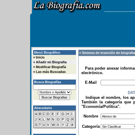
Menú Biográfico
» Sistema de inserción de biografi
»
Inicio
»
Añadir mi Biografia
»
Modificar Biografía
Para poder anexar informac
»
Las más Buscadas
electrónico.
.
Busca Biografías
E-Mail
DA
Indique el nombre, los apel
También la categoría que p
"Economía/Política".
Abecedario
.
A
B
C
D
E
F
G
H
I
Nombre
J
K
L
M
N
O
P
Q
R
S
T
U
V
W
X
Y
Z
#
Categoría