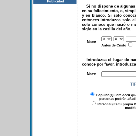
Publicidad
Si no dispone de algunas d
en su fallecimiento, o, simp
y en blanco. Si solo conoce
entonces introduzca solo el 
solo conoce que nació o mu
siglo en la casilla del año.
.
Nace
Antes de Cristo
Introduzca el lugar de nac
conoce por favor, introduzc
.
Nace
TI
Popular
(Quiere decir qu
personas podrán añadir
Personal
(Es tu propia B
modifi