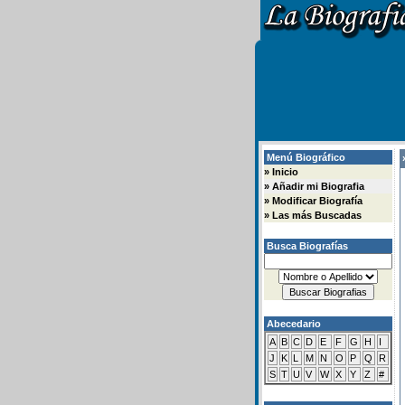
Menú Biográfico
»
»
Inicio
»
Añadir mi Biografia
»
Modificar Biografía
»
Las más Buscadas
Busca Biografías
Abecedario
A
B
C
D
E
F
G
H
I
J
K
L
M
N
O
P
Q
R
S
T
U
V
W
X
Y
Z
#