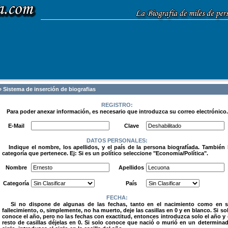
 Sistema de inserción de biografias
REGISTRO:
Para poder anexar información, es necesario que introduzca su correo electrónico.
.
E-Mail
Clave
DATOS PERSONALES:
Indique el nombre, los apellidos, y el país de la persona biografíada. También 
categoría que pertenece. Ej: Si es un político seleccione "Economía/Política".
.
Nombre
Apellidos
Categoría
País
FECHA:
Si no dispone de algunas de las fechas, tanto en el nacimiento como en 
fallecimiento, o, simplemente, no ha muerto, deje las casillas en 0 y en blanco. Si so
conoce el año, pero no las fechas con exactitud, entonces introduzca solo el año y 
resto de casillas déjelas en 0. Si solo conoce que nació o murió en un determina