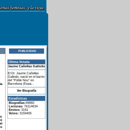
PUBLICIDAD
Última Votada
Jaume Cañellas Galindo
El Dr. Jaume Cañellas
Galindo, nació en el barrio
del “Poble Nou” en
Barcelona (Espa...
la
Ver Biografía
Estadísticas
Biografías:
49860
Lecturas:
76114634
Envios:
3191
Votos:
3159405
su
lo
el
do