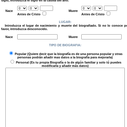
siglo, introduzca el siglo en la casilla del año.
.
Nace
Muere
Antes de Cristo
Antes de Cristo
LUGAR:
Introduzca el lugar de nacimiento y muerte del biografiado. Si no lo conoce p
favor, introduzca desconocido.
.
Nace
Muere
TIPO DE BIOGRAFIA:
.
Popular
(Quiere decir que la biografía es de una persona popular y otras
personas podrán añadir mas datos a la biografía para mejorarla)
Personal
(Es tu propia Biografía o la de algún familiar y solo tú puedes
modificarla y añadir más datos)