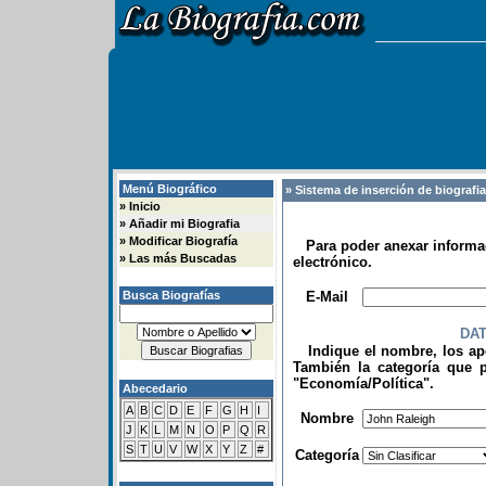
Menú Biográfico
» Sistema de inserción de biografi
»
Inicio
»
Añadir mi Biografia
»
Modificar Biografía
Para poder anexar informac
»
Las más Buscadas
electrónico.
.
Busca Biografías
E-Mail
DA
Indique el nombre, los apel
También la categoría que p
"Economía/Política".
Abecedario
.
A
B
C
D
E
F
G
H
I
Nombre
J
K
L
M
N
O
P
Q
R
S
T
U
V
W
X
Y
Z
#
Categoría