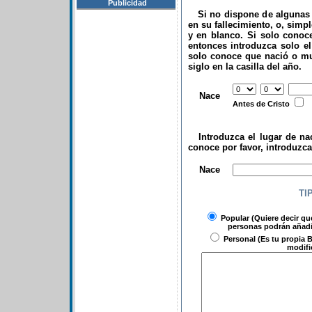
Publicidad
Si no dispone de algunas d
en su fallecimiento, o, simp
y en blanco. Si solo conoce
entonces introduzca solo el 
solo conoce que nació o mu
siglo en la casilla del año.
.
Nace
Antes de Cristo
Introduzca el lugar de nac
conoce por favor, introduzc
.
Nace
TI
Popular
(Quiere decir qu
personas podrán añadir
Personal
(Es tu propia B
modifi