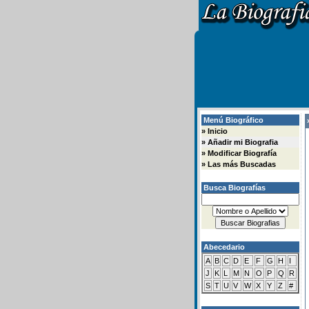
Menú Biográfico
»
»
Inicio
»
Añadir mi Biografia
»
Modificar Biografía
»
Las más Buscadas
Busca Biografías
Abecedario
A
B
C
D
E
F
G
H
I
J
K
L
M
N
O
P
Q
R
S
T
U
V
W
X
Y
Z
#