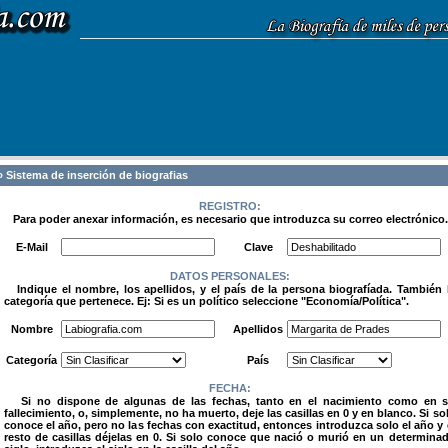
 Sistema de inserción de biografias
REGISTRO:
Para poder anexar información, es necesario que introduzca su correo electrónico.
.
E-Mail
Clave
DATOS PERSONALES:
Indique el nombre, los apellidos, y el país de la persona biografíada. También 
categoría que pertenece. Ej: Si es un político seleccione "Economía/Política".
.
Nombre
Apellidos
Categoría
País
FECHA:
Si no dispone de algunas de las fechas, tanto en el nacimiento como en 
fallecimiento, o, simplemente, no ha muerto, deje las casillas en 0 y en blanco. Si so
conoce el año, pero no las fechas con exactitud, entonces introduzca solo el año y 
resto de casillas déjelas en 0. Si solo conoce que nació o murió en un determina