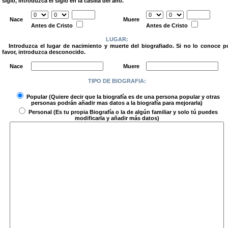
siglo, introduzca el siglo en la casilla del año.
.
Nace
Muere
Antes de Cristo
Antes de Cristo
LUGAR:
Introduzca el lugar de nacimiento y muerte del biografiado. Si no lo conoce p
favor, introduzca desconocido.
.
Nace
Muere
TIPO DE BIOGRAFIA:
.
Popular
(Quiere decir que la biografía es de una persona popular y otras
personas podrán añadir mas datos a la biografía para mejorarla)
Personal
(Es tu propia Biografía o la de algún familiar y solo tú puedes
modificarla y añadir más datos)