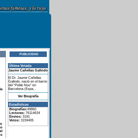
PUBLICIDAD
Última Votada
Jaume Cañellas Galindo
El Dr. Jaume Cañellas
Galindo, nació en el barrio
del “Poble Nou” en
Barcelona (Espa...
la
Ver Biografía
Estadísticas
Biografías:
49860
Lecturas:
76114634
Envios:
3191
Votos:
3159405
su
lo
el
do