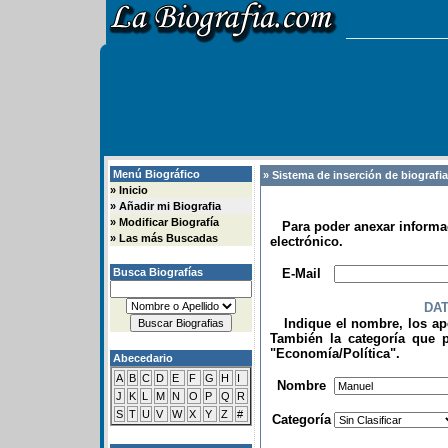
Menú Biográfico
» Sistema de inserción de biografi
»
Inicio
»
Añadir mi Biografia
»
Modificar Biografía
Para poder anexar informac
»
Las más Buscadas
electrónico.
.
Busca Biografías
E-Mail
DA
Indique el nombre, los apel
También la categoría que p
"Economía/Política".
Abecedario
.
A
B
C
D
E
F
G
H
I
Nombre
J
K
L
M
N
O
P
Q
R
S
T
U
V
W
X
Y
Z
#
Categoría