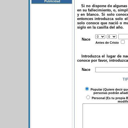
Publicidad
Si no dispone de algunas d
en su fallecimiento, o, simp
y en blanco. Si solo conoce
entonces introduzca solo el 
solo conoce que nació o mu
siglo en la casilla del año.
.
Nace
Antes de Cristo
Introduzca el lugar de nac
conoce por favor, introduzc
.
Nace
TI
Popular
(Quiere decir qu
personas podrán añadir
Personal
(Es tu propia B
modifi