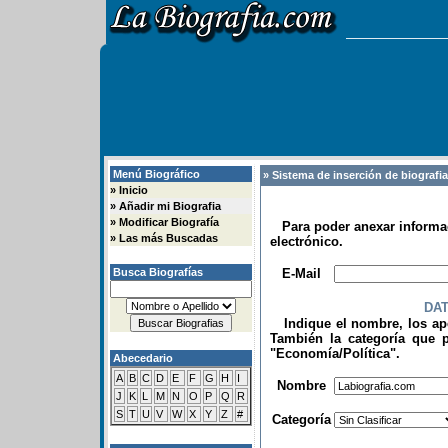
Menú Biográfico
» Sistema de inserción de biografi
»
Inicio
»
Añadir mi Biografia
»
Modificar Biografía
Para poder anexar informac
»
Las más Buscadas
electrónico.
.
Busca Biografías
E-Mail
DA
Indique el nombre, los apel
También la categoría que p
"Economía/Política".
Abecedario
.
A
B
C
D
E
F
G
H
I
Nombre
J
K
L
M
N
O
P
Q
R
S
T
U
V
W
X
Y
Z
#
Categoría