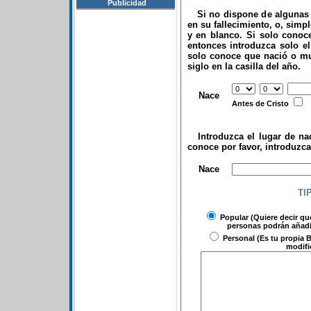
Publicidad
Si no dispone de algunas d
en su fallecimiento, o, simp
y en blanco. Si solo conoce
entonces introduzca solo el 
solo conoce que nació o mu
siglo en la casilla del año.
.
Nace
Antes de Cristo
Introduzca el lugar de nac
conoce por favor, introduzc
.
Nace
TI
Popular
(Quiere decir qu
personas podrán añadir
Personal
(Es tu propia B
modifi