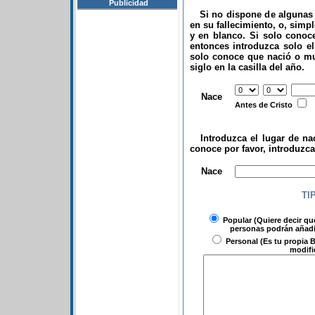
Publicidad
Si no dispone de algunas d
en su fallecimiento, o, simp
y en blanco. Si solo conoce
entonces introduzca solo el 
solo conoce que nació o mu
siglo en la casilla del año.
.
Nace
Antes de Cristo
Introduzca el lugar de nac
conoce por favor, introduzc
.
Nace
TI
Popular
(Quiere decir qu
personas podrán añadir
Personal
(Es tu propia B
modifi