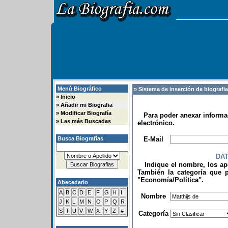
Menú Biográfico
» Sistema de inserción de biografi
»
Inicio
»
Añadir mi Biografia
»
Modificar Biografía
Para poder anexar informac
»
Las más Buscadas
electrónico.
.
Busca Biografías
E-Mail
DA
Indique el nombre, los apel
También la categoría que p
"Economía/Política".
Abecedario
.
A
B
C
D
E
F
G
H
I
Nombre
J
K
L
M
N
O
P
Q
R
S
T
U
V
W
X
Y
Z
#
Categoría