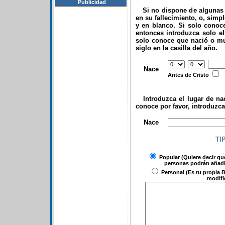
Publicidad
Si no dispone de algunas d
en su fallecimiento, o, simp
y en blanco. Si solo conoce
entonces introduzca solo el 
solo conoce que nació o mu
siglo en la casilla del año.
.
Nace
Antes de Cristo
Introduzca el lugar de nac
conoce por favor, introduzc
.
Nace
TI
Popular
(Quiere decir qu
personas podrán añadir
Personal
(Es tu propia B
modifi