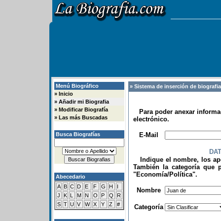
Menú Biográfico
» Sistema de inserción de biografi
»
Inicio
»
Añadir mi Biografia
»
Modificar Biografía
Para poder anexar informac
»
Las más Buscadas
electrónico.
.
Busca Biografías
E-Mail
DA
Indique el nombre, los apel
También la categoría que p
"Economía/Política".
Abecedario
.
A
B
C
D
E
F
G
H
I
Nombre
J
K
L
M
N
O
P
Q
R
S
T
U
V
W
X
Y
Z
#
Categoría