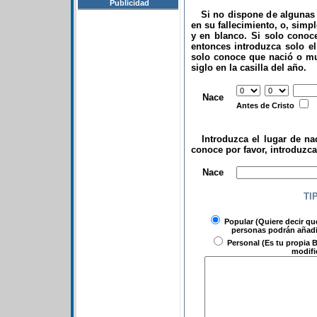
Publicidad
Si no dispone de algunas d
en su fallecimiento, o, simp
y en blanco. Si solo conoce
entonces introduzca solo el 
solo conoce que nació o mu
siglo en la casilla del año.
.
Nace
Antes de Cristo
Introduzca el lugar de nac
conoce por favor, introduzc
.
Nace
TI
Popular
(Quiere decir qu
personas podrán añadir
Personal
(Es tu propia B
modifi