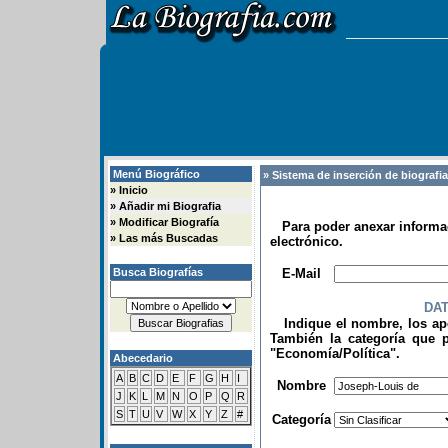
Menú Biográfico
» Sistema de inserción de biografi
»
Inicio
»
Añadir mi Biografia
»
Modificar Biografía
Para poder anexar informac
»
Las más Buscadas
electrónico.
.
Busca Biografías
E-Mail
DA
Indique el nombre, los apel
También la categoría que p
"Economía/Política".
Abecedario
.
A
B
C
D
E
F
G
H
I
Nombre
J
K
L
M
N
O
P
Q
R
S
T
U
V
W
X
Y
Z
#
Categoría