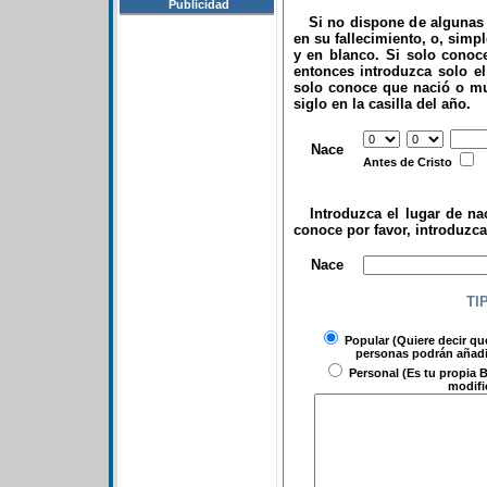
Publicidad
Si no dispone de algunas d
en su fallecimiento, o, simp
y en blanco. Si solo conoce
entonces introduzca solo el 
solo conoce que nació o mu
siglo en la casilla del año.
.
Nace
Antes de Cristo
Introduzca el lugar de nac
conoce por favor, introduzc
.
Nace
TI
Popular
(Quiere decir qu
personas podrán añadir
Personal
(Es tu propia B
modifi