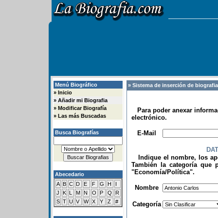
Menú Biográfico
» Sistema de inserción de biografi
»
Inicio
»
Añadir mi Biografia
»
Modificar Biografía
Para poder anexar informac
»
Las más Buscadas
electrónico.
.
Busca Biografías
E-Mail
DA
Indique el nombre, los apel
También la categoría que p
"Economía/Política".
Abecedario
.
A
B
C
D
E
F
G
H
I
Nombre
J
K
L
M
N
O
P
Q
R
S
T
U
V
W
X
Y
Z
#
Categoría