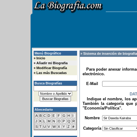
Menú Biográfico
» Sistema de inserción de biografi
»
Inicio
»
Añadir mi Biografia
»
Modificar Biografía
Para poder anexar informac
»
Las más Buscadas
electrónico.
.
Busca Biografías
E-Mail
DA
Indique el nombre, los apel
También la categoría que p
"Economía/Política".
Abecedario
.
A
B
C
D
E
F
G
H
I
Nombre
J
K
L
M
N
O
P
Q
R
S
T
U
V
W
X
Y
Z
#
Categoría