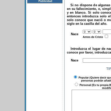
Publicidad
Si no dispone de algunas d
en su fallecimiento, o, simp
y en blanco. Si solo conoce
entonces introduzca solo el 
solo conoce que nació o mu
siglo en la casilla del año.
.
Nace
Antes de Cristo
Introduzca el lugar de nac
conoce por favor, introduzc
.
Nace
TI
Popular
(Quiere decir qu
personas podrán añadir
Personal
(Es tu propia B
modifi