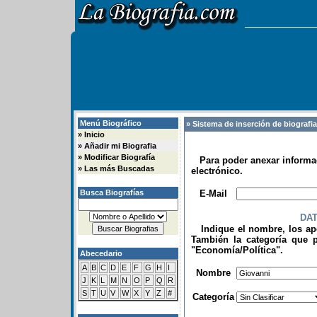
Menú Biográfico
» Sistema de inserción de biografi
»
Inicio
»
Añadir mi Biografia
»
Modificar Biografía
Para poder anexar informac
»
Las más Buscadas
electrónico.
.
Busca Biografías
E-Mail
DA
Indique el nombre, los apel
También la categoría que p
"Economía/Política".
Abecedario
.
A
B
C
D
E
F
G
H
I
Nombre
J
K
L
M
N
O
P
Q
R
S
T
U
V
W
X
Y
Z
#
Categoría