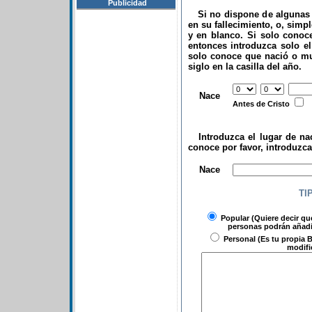
Publicidad
Si no dispone de algunas d
en su fallecimiento, o, simp
y en blanco. Si solo conoce
entonces introduzca solo el 
solo conoce que nació o mu
siglo en la casilla del año.
.
Nace
Antes de Cristo
Introduzca el lugar de nac
conoce por favor, introduzc
.
Nace
TI
Popular
(Quiere decir qu
personas podrán añadir
Personal
(Es tu propia B
modifi