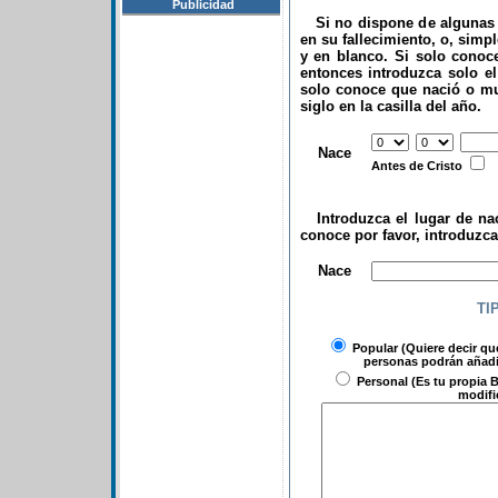
Publicidad
Si no dispone de algunas d
en su fallecimiento, o, simp
y en blanco. Si solo conoce
entonces introduzca solo el 
solo conoce que nació o mu
siglo en la casilla del año.
.
Nace
Antes de Cristo
Introduzca el lugar de nac
conoce por favor, introduzc
.
Nace
TI
Popular
(Quiere decir qu
personas podrán añadir
Personal
(Es tu propia B
modifi