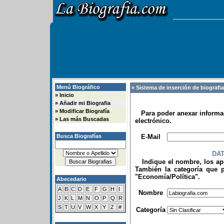
Menú Biográfico
» Sistema de inserción de biografi
»
Inicio
»
Añadir mi Biografia
»
Modificar Biografía
Para poder anexar informac
»
Las más Buscadas
electrónico.
.
Busca Biografías
E-Mail
DA
Indique el nombre, los apel
También la categoría que p
"Economía/Política".
Abecedario
.
A
B
C
D
E
F
G
H
I
Nombre
J
K
L
M
N
O
P
Q
R
S
T
U
V
W
X
Y
Z
#
Categoría